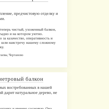
пление, предчистовую отделку и
ми.
 теперь чистый, ухоженный балкон,
тыдно и на котором уютно.
 за казачество, оперативность и
гда шли навстречу нашему сложному
ку.
таевы, Чертаново
метровый балкон
амых востребованных в нашей
ый дарит натуральное дерево, не
вагонку и именно сосновую. Она