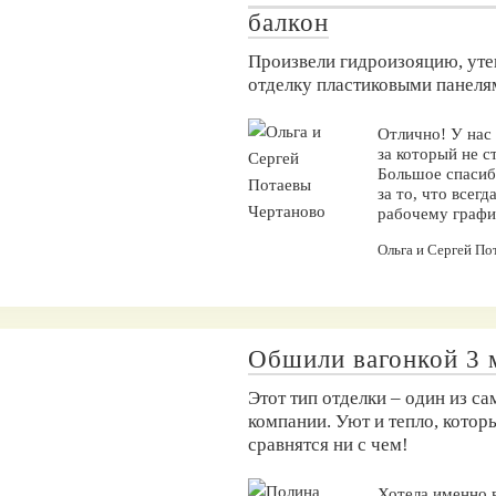
балкон
Произвели гидроизояцию, уте
отделку пластиковыми панеля
Отлично! У нас
за который не с
Большое спасибо
за то, что все
рабочему графи
Ольга и Сергей По
Обшили вагонкой 3 
Этот тип отделки – один из с
компании. Уют и тепло, котор
сравнятся ни с чем!
Хотела именно 