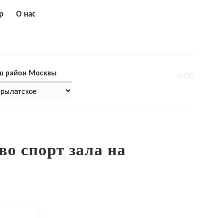
р
О нас
ш район Москвы
во спорт зала на