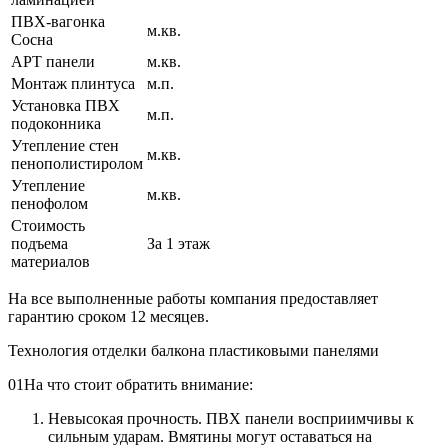
ПВХ-вагонка
м.кв.
Сосна
АРТ панели
м.кв.
Монтаж плинтуса
м.п.
Установка ПВХ
м.п.
подоконника
Утепление стен
м.кв.
пенополистиролом
Утепление
м.кв.
пенофолом
Стоимость
подъема
За 1 этаж
материалов
На все выполненные работы компания предоставляет
гарантию сроком 12 месяцев.
Технология отделки балкона пластиковыми панелями
01
На что стоит обратить внимание:
Невысокая прочность. ПВХ панели восприимчивы к
сильным ударам. Вмятины могут оставаться на