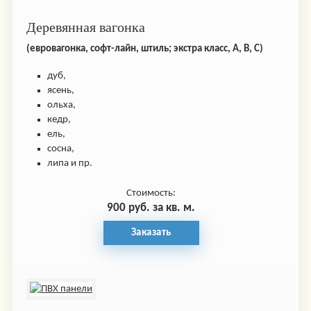
Деревянная вагонка
(евровагонка, софт-лайн, штиль; экстра класс, А, В, С)
дуб,
ясень,
ольха,
кедр,
ель,
сосна,
липа и пр.
Стоимость:
900 руб. за кв. м.
Заказать