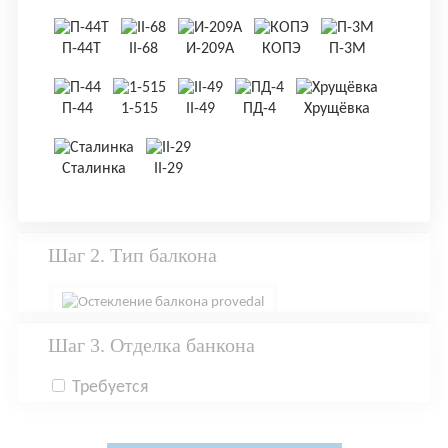
П-44Т
II-68
И-209А
КОПЭ
П-3М
П-44
1-515
II-49
ПД-4
Хрущёвка
Сталинка
II-29
Шаг 2. Тип балкона
Шаг 3. Отделка банкона
Требуется
отделка «под
ключ»