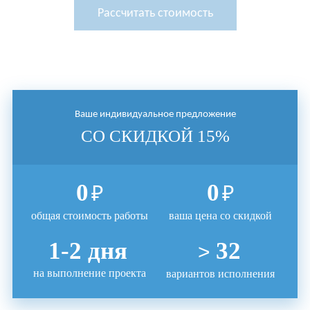
Рассчитать стоимость
Укладка
Отделка
Отделка
пола
парапета
боковых стен
(если есть)
Отделка
Отделка
Отделка
потолка
откосов
задних стен
Ваше индивидуальное предложение
(вокруг балк.
блока)
СО СКИДКОЙ 15%
Внешняя
Электрика
Кладка
отделка
пеноблоков
сайдингом
0
0
₽
₽
Устройство
общая стоимость работы
ваша цена со скидкой
крыши
1-2 дня
32
>
на выполнение проекта
вариантов исполнения